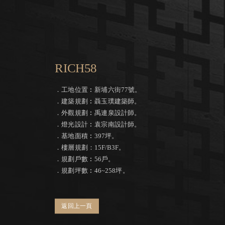
RICH58
．工地位置︰新埔六街77號。
．建築規劃︰聶玉璞建築師。
．外觀規劃︰禹連泉設計師。
．燈光設計︰袁宗南設計師。
．基地面積︰397坪。
．樓層規劃：15F/B3F。
．規劃戶數︰56戶。
．規劃坪數︰46~258坪。
返回上一頁