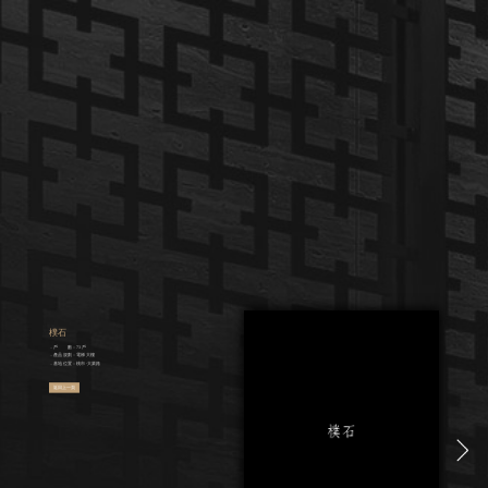
樸石
．戶 數：73戶
．產品規劃：電梯大樓
．基地位置：桃市‧大業路
返回上一頁