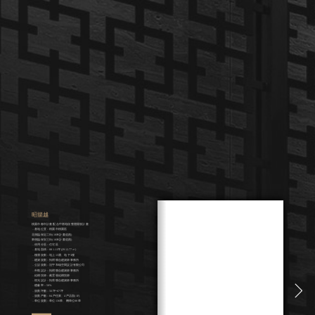
昭揚越
桃園市都市計畫 配合中路地段整體開發計畫
．基地位置：桃園市桃園區
北側臨保定二街(10米計畫道路)
東側臨保安三街(10米計畫道路)
．使用分區：住宅區
．基地面積：881.11坪(2912.77㎡)
．樓層規劃：地上15層、地下3樓
．建築規劃：拓樸聯合建築師事務所
．公設規劃：冠宇和瑞空間設計有限公司
．外觀設計：拓樸聯合建築師事務所
．結構技師：戴雲發結構技師
．燈光設計：拓璞聯合建築師事務所
．建蔽率：50%
．規劃坪數：56坪~67坪
．規劃戶數：84戶住家、4戶店面(1F)
．車位規劃：車位136車、機車位88車