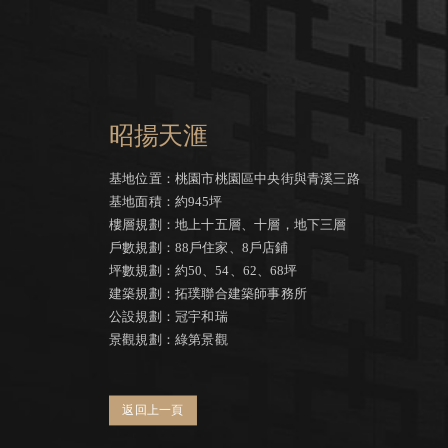
昭揚天滙
基地位置：桃園市桃園區中央街與青溪三路
基地面積：約945坪
樓層規劃：地上十五層、十層，地下三層
戶數規劃：88戶住家、8戶店鋪
坪數規劃：約50、54、62、68坪
建築規劃：拓璞聯合建築師事務所
公設規劃：冠宇和瑞
景觀規劃：綠第景觀
返回上一頁