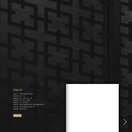
昭揚大展
基地位置：中壢區莊敬路與永福路口
基地面積：約630.11坪
樓層規劃：地上十五層，地下二層
戶數規劃：56戶住家、5戶店鋪
坪數規劃：52坪 (全區四房)
建築規劃：拓璞聯合建築師事務所、羅有興建築師事務所
公設規劃：冠宇和瑞空間設計有限公司
景觀規劃：綠第景觀設計
返回上一頁